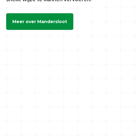
Meer over Mandersloot
Bloemen
Planten
High value
van
- 18° C
tot
+ 18° C
Diepvries
Stukgoederen